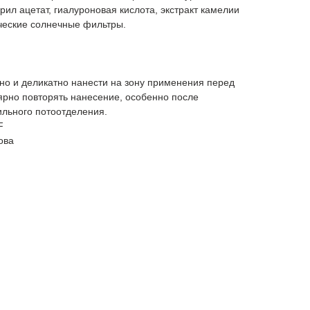
рил ацетат, гиалуроновая кислота, экстракт камелии
ческие солнечные фильтры.
о и деликатно нанести на зону применения перед
ярно повторять нанесение, особенно после
ильного потоотделения.
F
ова