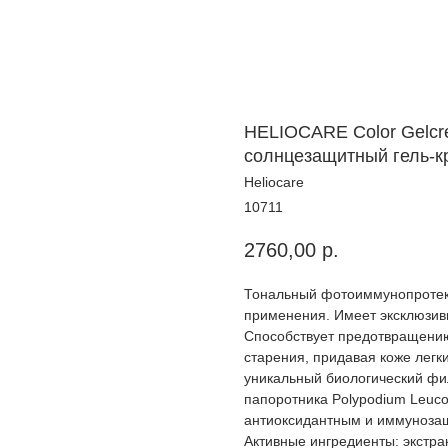
HELIOCARE Color Gelcr
солнцезащитный гель-кр
Heliocare
10711
2760,00
р.
Тональный фотоиммунопротект
применения. Имеет эксклюзив
Способствует предотвращению
старения, придавая коже легк
уникальный биологический фи
папоротника Polypodium Leuc
антиоксидантным и иммуноза
Активные ингредиенты: экстра