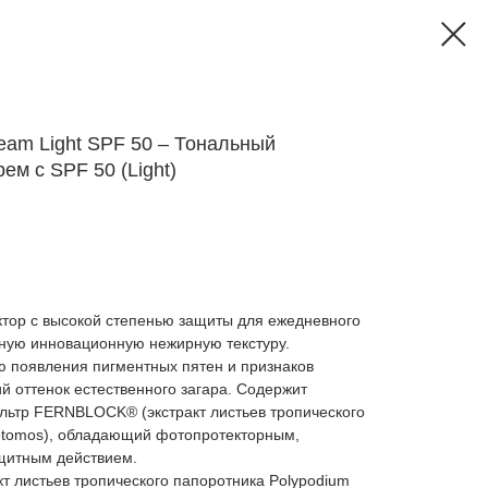
eam Light SPF 50 – Тональный
ем с SPF 50 (Light)
ор с высокой степенью защиты для ежедневного
ную инновационную нежирную текстуру.
 появления пигментных пятен и признаков
ий оттенок естественного загара. Содержит
льтр FERNBLOCK® (экстракт листьев тропического
otomos), обладающий фотопротекторным,
щитным действием.
кт листьев тропического папоротника Polypodium