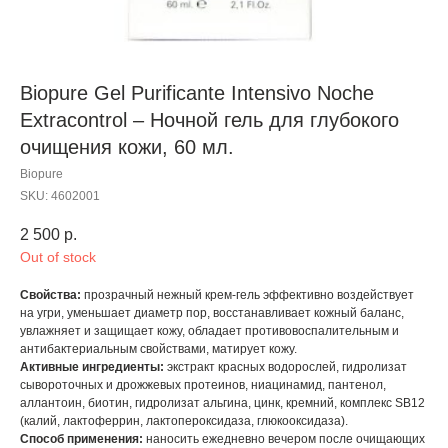
Biopure Gel Purificante Intensivo Noche
Extracontrol – Ночной гель для глубокого
очищения кожи, 60 мл.
Biopure
SKU:
4602001
2 500
р.
Out of stock
Свойства:
прозрачный нежный крем-гель эффективно воздействует
на угри, уменьшает диаметр пор, восстанавливает кожный баланс,
увлажняет и защищает кожу, обладает противовоспалительным и
антибактериальным свойствами, матирует кожу.
Активные ингредиенты:
экстракт красных водорослей, гидролизат
сывороточных и дрожжевых протеинов, ниацинамид, пантенол,
аллантоин, биотин, гидролизат альгина, цинк, кремний, комплекс SB12
(калий, лактоферрин, лактопероксидаза, глюкооксидаза).
Способ применения:
наносить ежедневно вечером после очищающих