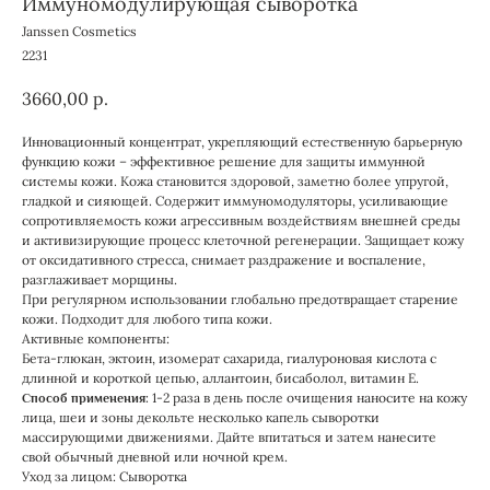
Иммуномодулирующая сыворотка
Janssen Cosmetics
2231
3660,00
р.
Инновационный концентрат, укрепляющий естественную барьерную
функцию кожи – эффективное решение для защиты иммунной
системы кожи. Кожа становится здоровой, заметно более упругой,
гладкой и сияющей. Содержит иммуномодуляторы, усиливающие
сопротивляемость кожи агрессивным воздействиям внешней среды
и активизирующие процесс клеточной регенерации. Защищает кожу
от оксидативного стресса, снимает раздражение и воспаление,
разглаживает морщины.
При регулярном использовании глобально предотвращает старение
кожи. Подходит для любого типа кожи.
Активные компоненты:
Бета-глюкан, эктоин, изомерат сахарида, гиалуроновая кислота с
длинной и короткой цепью, аллантоин, бисаболол, витамин Е.
1-2 раза в день после очищения наносите на кожу
Способ применения:
лица, шеи и зоны декольте несколько капель сыворотки
массирующими движениями. Дайте впитаться и затем нанесите
свой обычный дневной или ночной крем.
Уход за лицом: Сыворотка