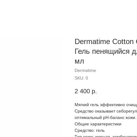
Dermatime Cotton 
Гель пенящийся д
мл
Dermatime
SKU:
0
2 400
р.
Мягкий гель эффективно очища
Средство оказывает себорегу
оптимальный pH-баланс кожи.
Общие характеристики
Средство: гель
Тип кожи: жирная, комбиниро