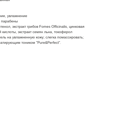
ние, увлажнение
, парабены
енол, экстракт грибов Fomes Officinalis, цинковая
 кислоты, экстракт семян льна, токоферол
ель на увлажненную кожу; слегка помассировать;
матирующим тоником "Pure&Perfect".