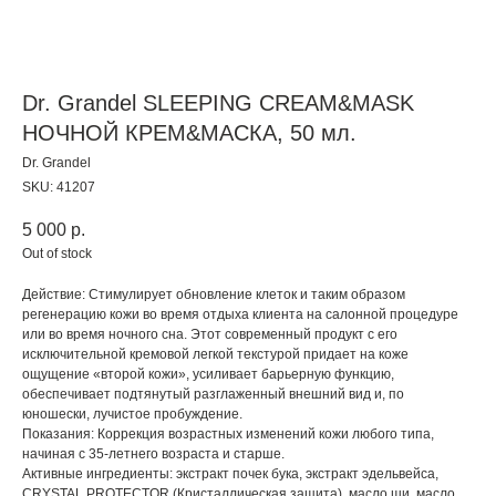
Dr. Grandel SLEEPING CREAM&MASK
НОЧНОЙ КРЕМ&МАСКА, 50 мл.
Dr. Grandel
SKU:
41207
5 000
р.
Out of stock
Действие: Стимулирует обновление клеток и таким образом
регенерацию кожи во время отдыха клиента на салонной процедуре
или во время ночного сна. Этот современный продукт с его
исключительной кремовой легкой текстурой придает на коже
ощущение «второй кожи», усиливает барьерную функцию,
обеспечивает подтянутый разглаженный внешний вид и, по
юношески, лучистое пробуждение.
Показания: Коррекция возрастных изменений кожи любого типа,
начиная с 35-летнего возраста и старше.
Активные ингредиенты: экстракт почек бука, экстракт эдельвейса,
CRYSTAL PROTECTOR (Кристаллическая защита), масло ши, масло