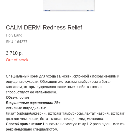
CALM DERM Redness Relief
Holy Land
SKU:
164277
3 710
р.
Out of stock
Специальный крем для ухода за кожей, склонной к покраснениям и
ощущению сухости. Обогащен экстрактом тамбуриссы и бета-
глюканом, которые укрепляют защитные свойства кожи и
способствуют ее увлажнению.
Объем:
50 мл
Возрастные ограничения:
25+
Активные ингредиенты:
Лизат бифидобактерий, экстракт тамбуриссы, лактат натрия, экстракт
цветков жимолости, бета - глюкан, ниацинамид, мочевина.
Способ применения:
Наносите на чистую кожу 1-2 раза в день или как
рекомендовано специалистом.