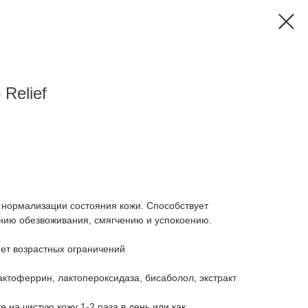
Relief
 нормализации состояния кожи. Способствует
нию обезвоживания, смягчению и успокоению.
ет возрастных ограничений
актоферрин, лактопероксидаза, бисаболол, экстракт
е на чистую кожу 1-2 раза в день или как