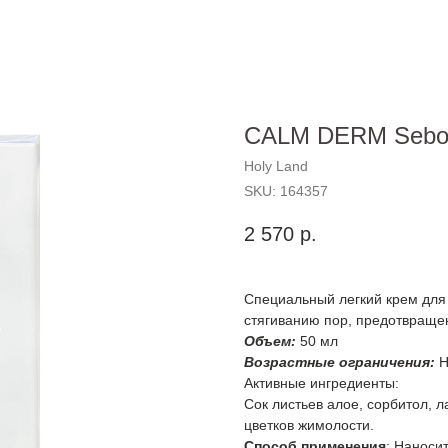
CALM DERM Sebo 
Holy Land
SKU:
164357
2 570
р.
Специальный легкий крем для
стягиванию пор, предотвраще
Объем:
50 мл
Возрастные ограничения:
Н
Активные ингредиенты:
Сок листьев алое, сорбитол, л
цветков жимолости.
Способ применения
: Наносит