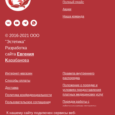
Полный прайс
Акции
Наша команда
© 2016-2021 ООО
"Эстетика"
Разработка
сайта
Eвгения
K
арабанова
Интернет-магазин
Правила внутреннего
распорядка
Способы оплаты
Положение о порядке и
Доставка
условиях предоставления
платных медицинских услуг
Политика конфиденциальности
Порядок работы с
Пользовательское соглашени
e
обращениями граждан
К нашему сайту подключен сервисы веб-
Политика обработки и защиты