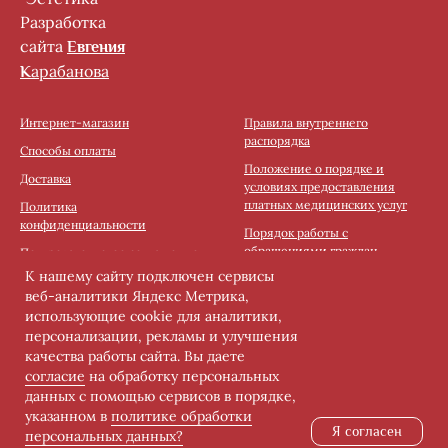
Разработка
сайта
Eвгения
арабанова
K
Интернет-магазин
Правила внутреннего
распорядка
Способы оплаты
Положение о порядке и
Доставка
условиях предоставления
платных медицинских услуг
Политика
конфиденциальности
Порядок работы с
обращениями граждан
Пользовательское соглашени
e
К нашему сайту подключен сервисы
Политика обработки и защиты
веб-аналитики Яндекс Метрика,
ПД
использующие cookie для аналитики,
Правила записи на первичный
персонализации, рекламы и улучшения
прием
качества работы сайта. Вы даете
Постановление Правительства
согласие
на обработку персональных
Хабаровского края от 30.12.2025
данных с помощью сервисов в порядке,
N 597-пр
указанном в
политике обработки
Я согласен
персональных данных?