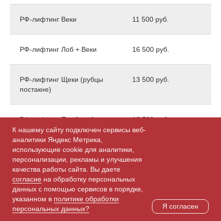
РФ-лифтинг Веки
11 500 руб.
РФ-лифтинг Лоб + Веки
16 500 руб.
РФ-лифтинг Щеки (рубцы
13 500 руб.
постакне)
РФ-лифтинг Подборобок
13 500 руб.
К нашему сайту подключен сервисы веб-
аналитики Яндекс Метрика,
использующие cookie для аналитики,
РФ-лифтинг Лицо
26 500 руб.
персонализации, рекламы и улучшения
качества работы сайта. Вы даете
согласие
на обработку персональных
РФ-лифтинг Лицо + Веки
33 500 руб.
данных с помощью сервисов в порядке,
указанном в
политике обработки
Я согласен
персональных данных?
РФ-лифтинг Лицо + Шея
36 500 руб.