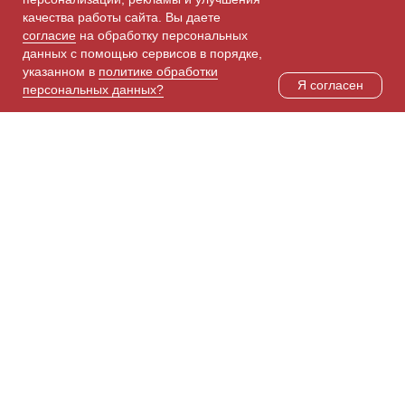
качества работы сайта. Вы даете
согласие
на обработку персональных
О нас
данных с помощью сервисов в порядке,
Цены на услуги
указанном в
политике обработки
Я согласен
Полный прайс
персональных данных?
Акции
Наша команда
© 2016-2021 ООО
"Эстетика"
Разработка
сайта
Eвгения
K
арабанова
Интернет-магазин
Правила внутреннего
распорядка
Способы оплаты
Положение о порядке и
Доставка
условиях предоставления