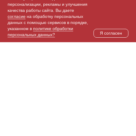
персонализации, рекламы и улучшения
качества работы сайта. Вы даете
согласие
на обработку персональных
© 2016-2021 ООО
данных с помощью сервисов в порядке,
"Эстетика"
указанном в
политике обработки
Я согласен
персональных данных?
Разработка
сайта
Eвгения
K
арабанова
Интернет-магазин
Правила внутреннего
распорядка
Способы оплаты
Положение о порядке и
Доставка
условиях предоставления
платных медицинских услуг
Политика конфиденциальности
Порядок работы с
Пользовательское соглашени
e
обращениями граждан
Политика обработки и защиты
ПД
Правила записи на первичный
прием